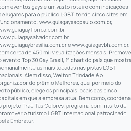
com eventos gays e um vasto roteiro com indicações
de lugares para o público LGBT, tendo cinco sites em
funcionamento: www.guiagaysaopaulo.com.br,
www.guiagayfloripa.com.br,
www.guiagaysalvador.com.br,
www.guiagaybrasilia.com.br e www.guiagaybh.com.br,
com cerca de 450 mil visualizações mensais. Promove
o evento Top 30 Gay Brasil, 1° chart do país que mostr
semanalmente as mais tocadas nas pistas LGBT
nacionais. Além disso, Welton Trindade é o
organizador do prêmio Melhores, que, por meio do
voto público, elege os principais locais das cinco
capitais em que a empresa atua. Bem como, coordena
o projeto Trae Tus Colores, programa com intuito de
promover o turismo LGBT internacional patrocinado
pela Embratur.