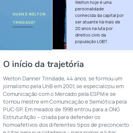
Welton hoje é uma
personalidade
QUEM É WELTON
conhecida da capital por
ser atuante há mais de
TRINDADE?
20 anos na luta por
direitos civis da
população LGBT.
O
início
da
trajetória
Welton Danner Trindade, 44 anos, se formou um
jornalismo pela UnB em 2001, se especializou em
Comunicação com o Mercado pela ESPM e se
tornou mestre em Comunicação e Semiótica pela
PUC-SP. Em meados de 1998 entrou para a ONG
EstruturAção – criada para defender os
homoafetivos dos diferentes tipos de preconceito
e lutar pela sua cidadania – para somar e lutar