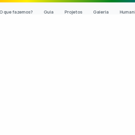
O que fazemos?
Guia
Projetos
Galeria
Humani