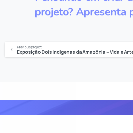
projeto?
Apresenta
Continue
Previous project
Exposição Dois Indígenas da Amazônia – Vida e Art
lendo