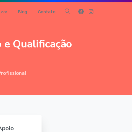
zar
Blog
Contato
Procurar
o
e
Qualificação
rofissional
Apoio