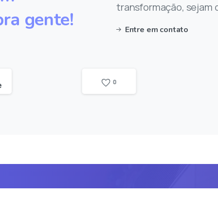
transformação, sejam d
pra
gente!
Entre em contato
0
e