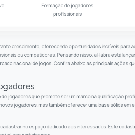
ve
Formação de jogadores
profissionais
stante crescimento, oferecendo oportunidades incríveis para 
ionais ou competidores. Pensando nisso, a Habra está lançand
ercado nacional de jogos. Confira abaixo as principais açõe
Jogadores
de jogadores que promete ser um marco na qualificação profis
 novos jogadores, mas também oferecer uma base sólida em est
se cadastrar no espaço dedicado aos interessados. Este cadas
sível aos participantes.