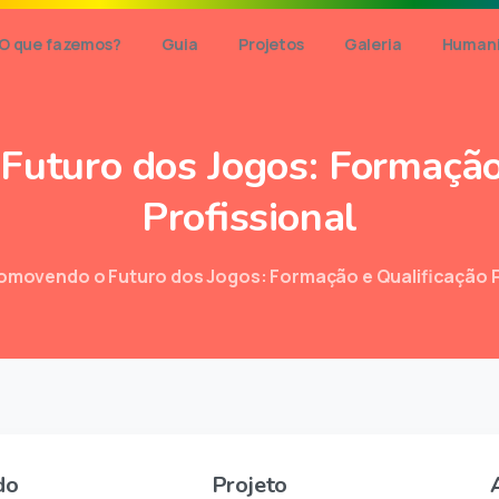
O que fazemos?
Guia
Projetos
Galeria
Humani
Futuro
dos
Jogos:
Formaçã
Profissional
omovendo o Futuro dos Jogos: Formação e Qualificação P
do
Projeto