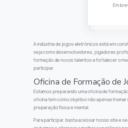
Em bre
A indústria de jogos eletrônicos está em con
seja como desenvolvedores, jogadores profiss
formação de novos talentos e fortalecer o m
participar.
Oficina de Formação de 
Estamos preparando uma oficina de formação 
oficina tem como objetivo não apenas treinar
preparação física e mental.
Para participar, basta acessar nosso site e 
as turmas e oferecer a melhor experiência pos