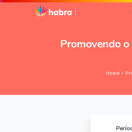
Promovendo
o
Home
Pr
Perío