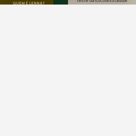
teste da Escola Estadual
QUEM É LENNA?
de Teatro e Dança Maria
Olenewa no RJ com 8
anos de idade. E com
passar dos anos
entendeu que queria
seguir a carreira de
bailarina.
Trajetória
Bailarina, diretora de movimento e coreografia da
Cia. Afro Contemporânea Corpus Entre Mundos,
professora de ballet clássico, contemporâneo, afro
house, entre outras, é o destaque desta edição do
Trilha das Artes.
Lenna é professora da Escola Técnica em Dança,